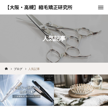
【大阪・高槻】縮毛矯正研究所
【大阪・高槻】縮毛矯正研究所
ショップ
WEB予約
人気記事
LINE相談
アクセス
ホーム
コンセプト
ブログ
人気記事
OEM開発ストーリー
お知らせ
ブログ
NEW