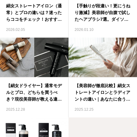
絹女ストレートアイロン（通
【手触りが段違い！更にうね
ご来店前の質問
常）とプロの違いは？迷った
り激減】美容師が自腹で試し
らココをチェック！おすすめ
たヘアブラシ7選。ダイソー
タイプも解説！
から1万円超えまで本音レビ
2026.02.05
2026.01.10
ュー
【絹女ドライヤー】通常モデ
【美容師が徹底比較】絹女ス
ルとプロ、どちらを買うべ
トレートアイロンとラディア
き？現役美容師が教える違い
ントの違い｜あなたに合うお
と選び方
すすめはどっち？
2025.12.28
2025.12.25