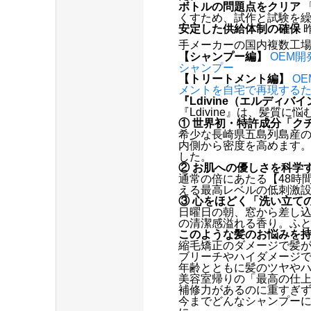
ボトルの問題点をクリア
くすため、試作と試験を
安定した供給体制の確保
手メーカーの国内複数工
【シャンプー編】
OEM
シャンプー
【トリートメント編】
O
メントを自宅で再現する
『Ldivine（エルディ
『Ldivine』は、髪
① 世界初・特許成分「ク
希少な長崎県五島列島産
内側から密度を高めます
した。
② お肌への優しさを科学
通常の倍にあたる【48時
える最高レベルの低刺激
③ 心をほどく「洗い立て
日曜日の朝、窓から差し
の清潔感溢れる香り。ふ
このような髪のお悩みを
縮毛矯正のダメージで髪
ブリーチやハイダメージ
年齢とともに髪のツヤや
美容室帰りの「最高の仕
補修力があるのに重すぎ
今までどんなシャンプー