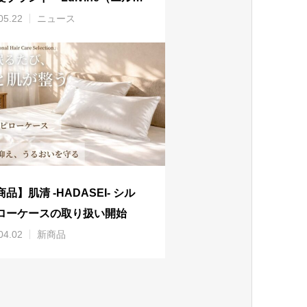
イン）』製品完成のご報告
05.22
ニュース
品】肌清 -HADASEI- シル
ローケースの取り扱い開始
04.02
新商品