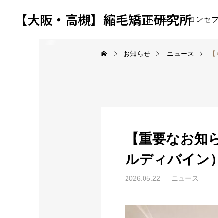
【大阪・高槻】縮毛矯正研究所
ホーム
コンセ
お知らせ
ニュース
【
トリートメント
トリートメント
【重要なお知ら
フェクトフィルムコ
KERAFFECT BIO
湿
2026.07.29
ターとメテオフィル
CONNECTOR（ケラフ
案
ルディバイン
ネクター｜効果の違
ェクト バイオコネクタ
ー
8月の出勤日
？使い方や選び方に
ー）誕生
で
08.06
2026.07.26
20
2026.05.22
ニュース
て徹底紹介！
慣