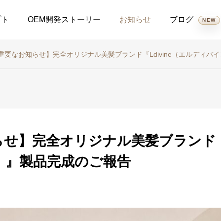
プト
OEM開発ストーリー
お知らせ
ブログ
NEW
重要なお知らせ】完全オリジナル美髪ブランド『Ldivine（エルディバ
全て
新商品
スケジュール
製品保証案内
トリートメント
コスメ
せ】完全オリジナル美髪ブランド『Ld
気で広がる髪に新提
ラッシュアディクトとエ
2026.06.29
2026.05.22
！ケラフェクト「VKブ
マーキットの違いを比較
）』製品完成のご報告
スターセラムミスト」
｜選び方と特徴わかりや
7月の出勤日
【重要なお知らせ】完全オリ
、大人の髪を守る新習
すく解説します。
26.06.24
2026.06.05
ジナル美髪ブランド
『Ldivine（エルディバイ
ン）』製品完成のご報告