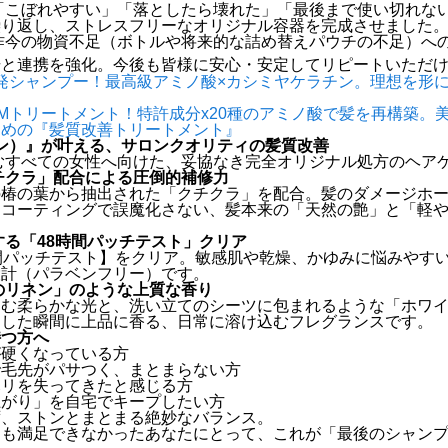
「こぼれやすい」「落としたら壊れた」「最後まで使い切れな
繰り返し、ストレスフリーなオリジナル容器を完成させました
昨今の物資不足（ボトルや将来的な詰め替えパウチの不足）へ
場と連携を強化。今後も皆様に安心・安定してリピートいただ
開発シャンプー！最高級アミノ酸×カシミヤケラチン。理想を形
EMトリートメント！特許成分x20種のアミノ酸で髪を再構築。
ための『髪質改善トリートメント』
バイン）』が叶える、サロンクオリティの髪質改善
質に悩むすべての女性へ向けた、妥協なき完全オリジナル処方のヘア
チクラ」配合による圧倒的補修力
の椿の葉から抽出された「クチクラ」を配合。髪のダメージホ
。コーティングで誤魔化さない、髪本来の「天然の艶」と「軽
する「48時間パッチテスト」クリア
間パッチテスト】をクリア。敏感肌や乾燥、かゆみに悩みやす
設計（パラベンフリー）です。
のリネン」のような上質な香り
込む柔らかな光と、洗い立てのシーツに包まれるような「ホワ
とした瞬間に上品に香る、日常に溶け込むフレグランスです。
持つ方へ
が硬くなっている方
で毛先がパサつく、まとまらない方
ハリを失ってきたと感じる方
上がり」を自宅でキープしたい方
ず、ストンとまとまる絶妙なバランス。
にも満足できなかったあなたにとって、これが「最後のシャン