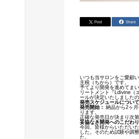
Post
Share
いつも当サロンをご愛顧
主税（ちから）です。
予てより開発を進めてま
リートメント『Ldivi
ールが決定いたしました
発売スケジュールについ
発売開始：
納品から2ヶ月
ります。
正確な発売日が決まり次
妥協なき開発へのこだわ
今回、皆様からいただい
した。そのため試験や調
た。