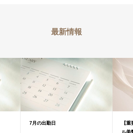
最新情報
7月の出勤日
【重
ル美