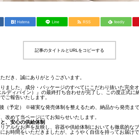
Hatena
Line
RSS
feedly
記事のタイトルとURLをコピーする
いただき、誠にありがとうございます。
いりました、成分・パッケージのすべてにこだわり抜いた完全
ne（エルディバイン）』の最終打ち合わせが完了し、この度正式
のでご報告いたします。
て
後（予定） ※確実な発売体制を整えるため、納品から発売ま
第、改めて当ページにてお知らせいたします。
りと、安心の供給体制
たリアルなお声を反映し、容器や供給体制においても徹底的な
整にお時間をいただきましたが、ようやく自信を持ってお届け