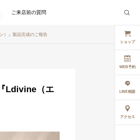
ご来店前の質問
イン）』製品完成のご報告
ショップ
WEB予約
トリートメント
トリートメント
ivine（エ
【2年かけて完成】髪質
OEMトリートメント！特
LINE相談
2026.05.04
に悩むすべての女性へ。
許成分×20種のアミノ酸
サロン発の完全オリジナ
で髪を再構築。美容室の
5月の出勤日
ルシャンプー
システムトリートメント
2026.05.20
2026.05.02
アクセス
『Ldivine（エルディバ
を自宅で再現するための
イン）』誕生
『髪質改善トリートメン
ト』