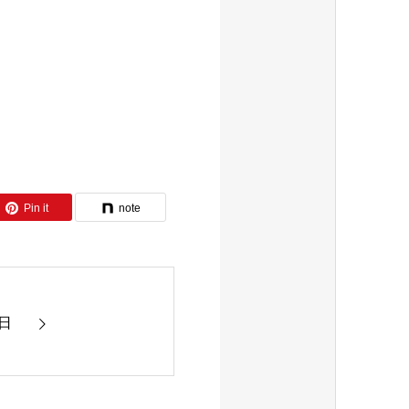
Pin it
note
日