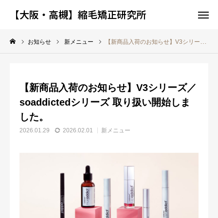
【大阪・高槻】縮毛矯正研究所
【大阪・高槻】縮毛矯正研究所
お知らせ
新メニュー
【新商品入荷のお知らせ】V3シリーズ／soaddictedシリーズ 取り扱い開始しました。
ショップ
WEB予約
【新商品入荷のお知らせ】V3シリーズ／
LINE相談
アクセス
soaddictedシリーズ 取り扱い開始しま
ホーム
した。
2026.01.29
2026.02.01
新メニュー
コンセプト
OEM開発ストーリー
お知らせ
ブログ
NEW