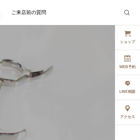
ご来店前の質問
ショップ
WEB予約
トリートメント
コスメ
OEMトリートメント！特
【計算してみた】ラッ
LINE相談
2026.05.04
許成分×20種のアミノ酸
ュアディクトは高い？
で髪を再構築。美容室の
グータムと1日あたり
5月の出勤日
システムトリートメント
コスパを比較してみた
2026.05.02
2026.04.22
アクセス
を自宅で再現するための
『髪質改善トリートメン
ト』