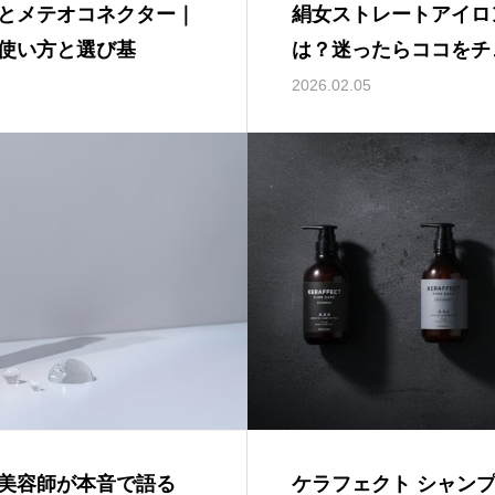
とメテオコネクター｜
絹女ストレートアイロ
使い方と選び基
は？迷ったらココをチ
も解説！
2026.02.05
美容師が本音で語る
ケラフェクト シャン