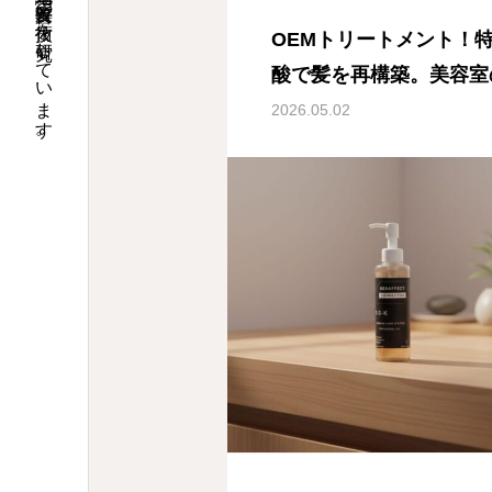
縮毛矯正、髪質改善の技術を研究しています。
OEMトリートメント！特
酸で髪を再構築。美容室
ントを自宅で再現するた
2026.05.02
トメント』