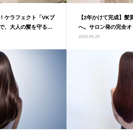
！ケラフェクト「VKブ
【2年かけて完成】髪
で、大人の髪を守る新
へ。サロン発の完全オ
『Ldivine（エルデ
2026.05.20