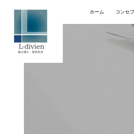
ホーム
コンセ
トリートメント
トリートメント
KERAFFECT BIO
湿気で広がる髪に新提
2026.07.29
CONNECTOR（ケラフ
案！ケラフェクト「VKブ
ェクト バイオコネクタ
ースターセラムミスト」
8月の出勤日
ー）誕生
で、大人の髪を守る新習
2026.07.26
2026.06.24
慣