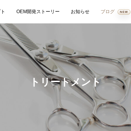
プト
OEM開発ストーリー
お知らせ
ブログ
NEW
全て
新商品
スケジュール
製品保証案内
コスメ
トリートメント
トリートメント
ラッシュアディクトとエ
【2年かけて完成】髪質
2026.06.29
2026.05.22
マーキットの違いを比較
に悩むすべての女性へ。
｜選び方と特徴わかりや
サロン発の完全オリジナ
7月の出勤日
【重要なお知らせ】完全オリ
すく解説します。
ルシャンプー
2026.06.05
2026.05.20
ジナル美髪ブランド
『Ldivine（エルディバ
『Ldivine（エルディバイ
イン）』誕生
ン）』製品完成のご報告