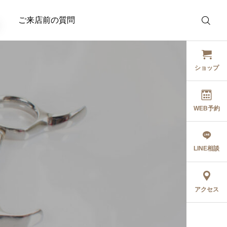
ご来店前の質問
ショップ
WEB予約
トリートメント
トリートメント
【2年かけて完成】髪質
OEMトリートメント！特
LINE相談
2026.05.04
に悩むすべての女性へ。
許成分×20種のアミノ酸
サロン発の完全オリジナ
で髪を再構築。美容室の
5月の出勤日
ルシャンプー
システムトリートメント
2026.05.20
2026.05.02
アクセス
『Ldivine（エルディバ
を自宅で再現するための
イン）』誕生
『髪質改善トリートメン
ト』