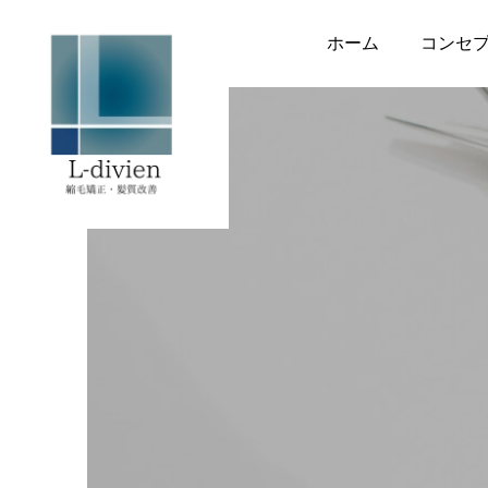
ホーム
コンセ
トリートメント
トリートメント
ケラフェクトフィルムコ
KERAFFECT BIO
2026.07.29
ネクターとメテオフィル
CONNECTOR（ケラフ
ムコネクター｜効果の違
ェクト バイオコネクタ
8月の出勤日
いは？使い方や選び方に
ー）誕生
2026.08.06
2026.07.26
ついて徹底紹介！