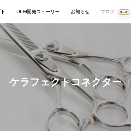
プト
OEM開発ストーリー
お知らせ
ブログ
NEW
全て
新商品
スケジュール
製品保証案内
トリートメント
コスメ
ケラフェクトコネクター
湿気で広がる髪に新提
ラッシュアディクトとエ
2026.06.29
2026.05.22
案！ケラフェクト「VKブ
マーキットの違いを比較
ースターセラムミスト」
｜選び方と特徴わかりや
7月の出勤日
【重要なお知らせ】完全オリ
で、大人の髪を守る新習
すく解説します。
2026.06.24
2026.06.05
ジナル美髪ブランド
慣
『Ldivine（エルディバイ
ン）』製品完成のご報告