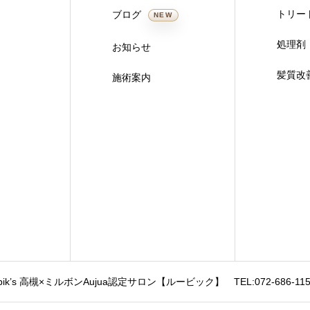
トリー
ブログ
NEW
処理剤
お知らせ
髪質改
施術案内
bik’s 高槻×ミルボンAujua認定サロン【ルービック】
TEL:072-686-11